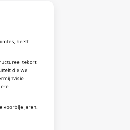
imtes, heeft
uctureel tekort
ïteit die we
rmijnvisie
dere
 voorbije jaren.