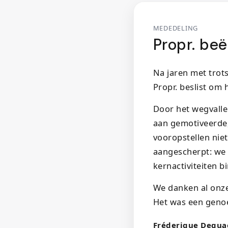
MEDEDELING
Propr. beë
Na jaren met trot
Propr. beslist om 
Door het wegvalle
aan gemotiveerde, 
vooropstellen nie
aangescherpt: we 
kernactiviteiten 
We danken al onze
Het was een geno
Fréderique Dequa