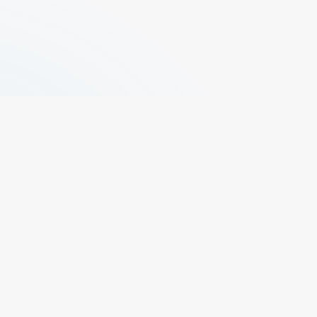
+329 496 73 50
propr@elfas.be