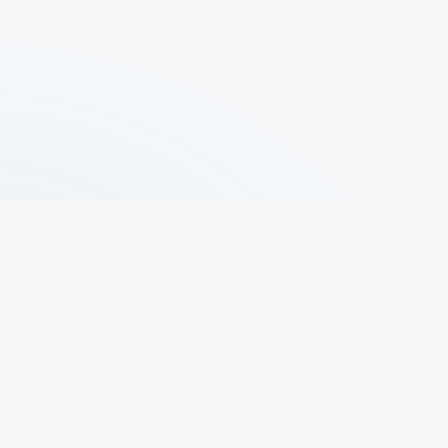
+329 496 73 50
propr@elfas.be