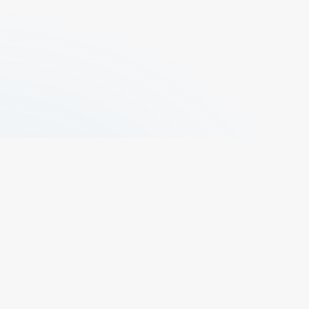
+329 496 73 50
propr@elfas.be