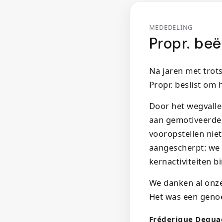
MEDEDELING
Propr. beë
Na jaren met trot
Propr. beslist om 
Door het wegvalle
aan gemotiveerde, 
vooropstellen nie
aangescherpt: we 
kernactiviteiten 
We danken al onze
Het was een geno
Fréderique Dequa