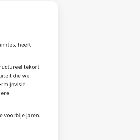
imtes, heeft
uctureel tekort
ïteit die we
rmijnvisie
dere
 voorbije jaren.