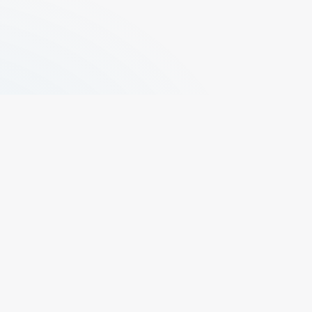
+329 496 73 50
propr@elfas.be