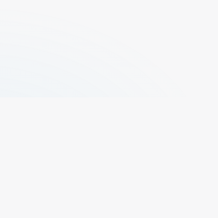
+329 496 73 50
propr@elfas.be