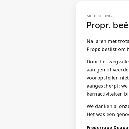
MEDEDELING
Propr. beë
Na jaren met trot
Propr. beslist om 
Door het wegvalle
aan gemotiveerde, 
vooropstellen nie
aangescherpt: we 
kernactiviteiten 
We danken al onze
Het was een geno
Fréderique Dequa