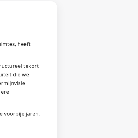
imtes, heeft
uctureel tekort
ïteit die we
rmijnvisie
dere
 voorbije jaren.