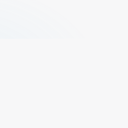
+329 496 73 50
propr@elfas.be