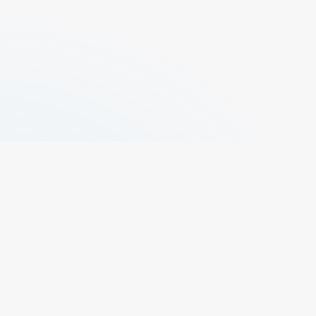
+329 496 73 50
propr@elfas.be